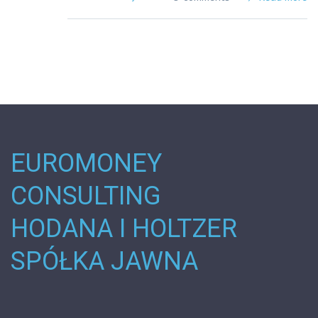
EUROMONEY
CONSULTING
HODANA I HOLTZER
SPÓŁKA JAWNA