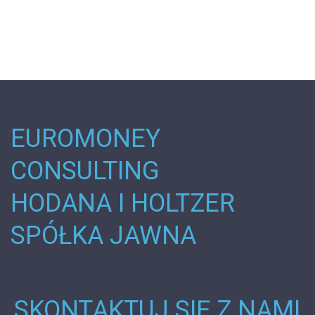
EUROMONEY
CONSULTING
HODANA I HOLTZER
SPÓŁKA JAWNA
SKONTAKTUJ SIĘ Z NAMI