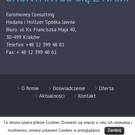
Euromoney Consulting
Hodana i Holtzer Spółka Jawna
Biuro: ul. Ks. Franciszka Maja 40,
30-499 Kraków
Telefon: +48 12 399 48 81
Fax: + 48 12 399 48 61
O firmie
Doświadczenie
Oferta
Aktualności
Kontakt
2019 © www.euromoney.net.pl
Ta strona używa plików Cookies. Dowiedz się więcej o celu ich używania i
możliwości zmiany ustawień Cookies w przeglądarce.
Zamknij